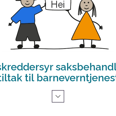
skreddersyr saksbehand
tiltak til barneverntjenes