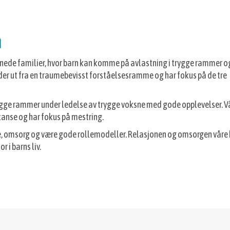
m
nede familier, hvor barn kan komme på avlastning i trygge rammer og
der ut fra en traumebevisst forståelsesramme og har fokus på de tre
ygge rammer under ledelse av trygge voksne med gode opplevelser. V
tanse og har fokus på mestring.
tte, omsorg og være gode rollemodeller. Relasjonen og omsorgen våre
 i barns liv.