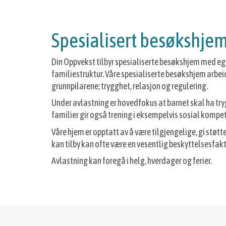
Spesialisert besøkshje
Din Oppvekst tilbyr spesialiserte besøkshjem med eg
familiestruktur. Våre spesialiserte besøkshjem arbei
grunnpilarene; trygghet, relasjon og regulering.
Under avlastning er hovedfokus at barnet skal ha tr
familier gir også trening i eksempelvis sosial kompe
Våre hjem er opptatt av å være tilgjengelige, gi stø
kan tilby kan ofte være en vesentlig beskyttelsesfaktor
Avlastning kan foregå i helg, hverdager og ferier.