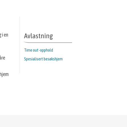
 i en
Avlastning
Time out-opphold
åre
Spesialisert besøkshjem
 hjem